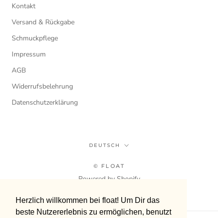
Kontakt
Versand & Rückgabe
Schmuckpflege
Impressum
AGB
Widerrufsbelehrung
Datenschutzerklärung
Sprache
DEUTSCH
© FLOAT
Powered by Shopify
Herzlich willkommen bei float! Um Dir das
Herzlich willkommen bei float! Um Dir das
beste Nutzererlebnis zu ermöglichen, benutzt
beste Nutzererlebnis zu ermöglichen, benutzt