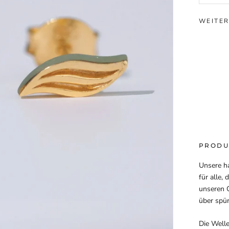
WEITER
PRODU
Unsere ha
für alle,
unseren 
über spü
Die Welle