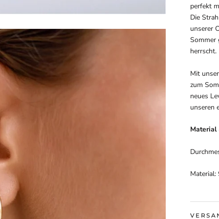
perfekt m
Die Strah
unserer O
Sommer g
herrscht.
Mit unse
zum Somm
neues Lev
unseren e
Materia
Durchme
Material:
VERSA