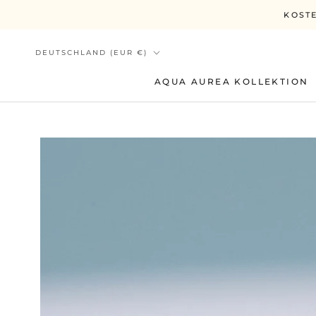
Direkt
KOSTE
zum
Inhalt
Land/Region
DEUTSCHLAND (EUR €)
AQUA AUREA KOLLEKTION
AQUA AUREA KOLLEKTION