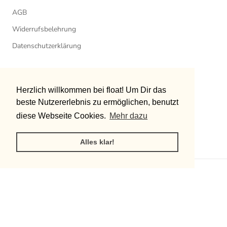
AGB
Widerrufsbelehrung
Datenschutzerklärung
Sprache
Herzlich willkommen bei float! Um Dir das
Herzlich willkommen bei float! Um Dir das
DEUTSCH
beste Nutzererlebnis zu ermöglichen, benutzt
beste Nutzererlebnis zu ermöglichen, benutzt
© FLOAT
diese Webseite Cookies.
diese Webseite Cookies.
Mehr dazu
Mehr dazu
Powered by Shopify
Alles klar!
Alles klar!