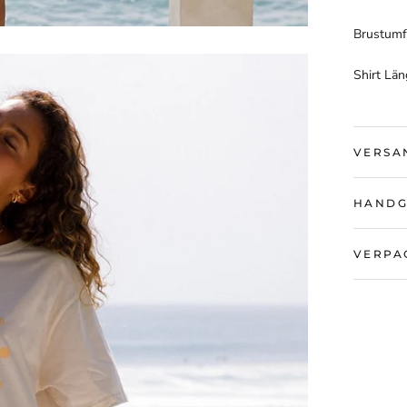
Brust
u
mf
Shirt Lä
VERSA
HANDG
VERPA