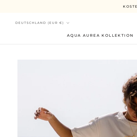
Direkt
KOSTE
zum
Inhalt
Land/Region
DEUTSCHLAND (EUR €)
AQUA AUREA KOLLEKTION
AQUA AUREA KOLLEKTION