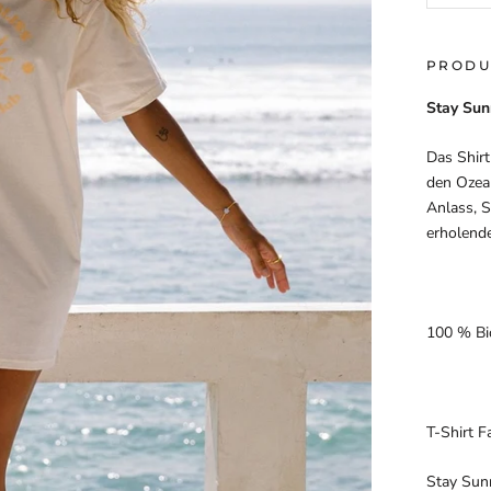
PRODU
Stay Su
Das Shir
den Ozean
Anlass, 
erholend
100 % Bi
T-Shirt 
Stay Sun