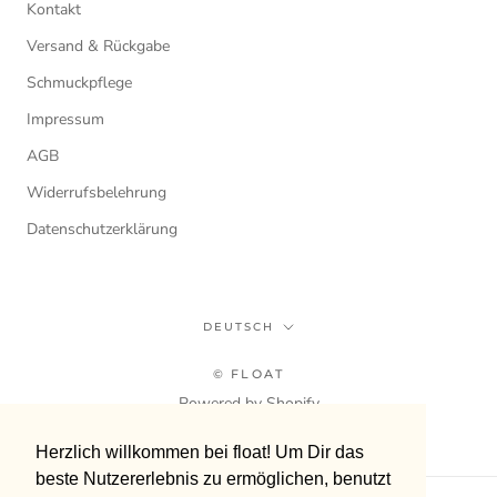
Kontakt
Versand & Rückgabe
Schmuckpflege
Impressum
AGB
Widerrufsbelehrung
Datenschutzerklärung
Sprache
DEUTSCH
© FLOAT
Powered by Shopify
Herzlich willkommen bei float! Um Dir das
Herzlich willkommen bei float! Um Dir das
beste Nutzererlebnis zu ermöglichen, benutzt
beste Nutzererlebnis zu ermöglichen, benutzt