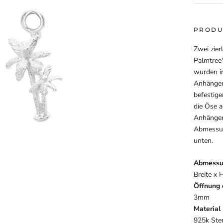
PRODU
Zwei zier
Palmtree
wurden in
Anhänger
befestig
die Öse 
Anhänger 
Abmessun
unten.
Abmessun
Breite x
Öffnung 
3mm
Material
925k Ster