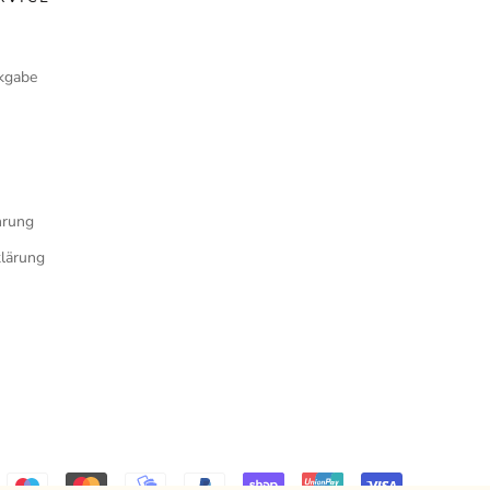
kgabe
e
hrung
klärung