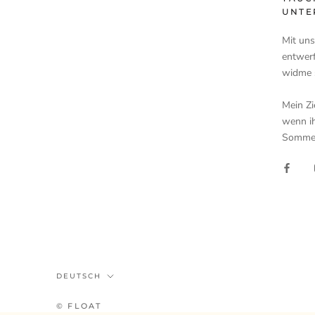
UNTE
Mit un
entwerf
widme s
Mein Zi
wenn ih
Sommer
Sprache
DEUTSCH
© FLOAT