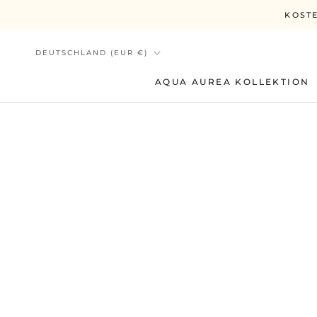
Direkt
KOSTE
zum
Inhalt
Land/Region
DEUTSCHLAND (EUR €)
AQUA AUREA KOLLEKTION
AQUA AUREA KOLLEKTION