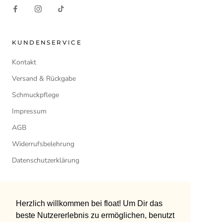
KUNDENSERVICE
Kontakt
Versand & Rückgabe
Schmuckpflege
Impressum
AGB
Widerrufsbelehrung
Datenschutzerklärung
Sprache
Herzlich willkommen bei float! Um Dir das
Herzlich willkommen bei float! Um Dir das
DEUTSCH
beste Nutzererlebnis zu ermöglichen, benutzt
beste Nutzererlebnis zu ermöglichen, benutzt