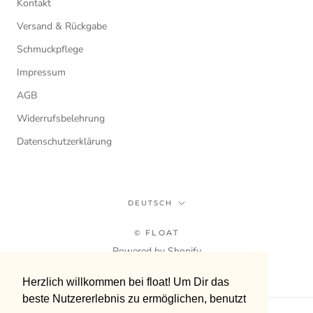
Kontakt
Versand & Rückgabe
Schmuckpflege
Impressum
AGB
Widerrufsbelehrung
Datenschutzerklärung
Sprache
DEUTSCH
© FLOAT
Powered by Shopify
Herzlich willkommen bei float! Um Dir das
Herzlich willkommen bei float! Um Dir das
beste Nutzererlebnis zu ermöglichen, benutzt
beste Nutzererlebnis zu ermöglichen, benutzt