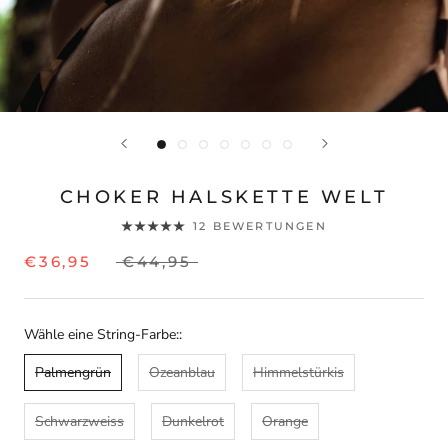
CHOKER HALSKETTE WELT
12 BEWERTUNGEN
€36,95
€44,95
Wähle eine String-Farbe::
Palmengrün
Ozeanblau
Himmelstürkis
Schwarzweiss
Dunkelrot
Orange