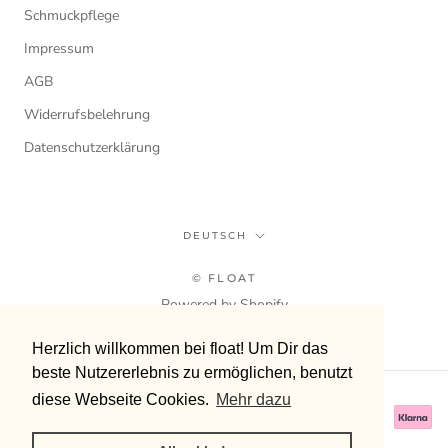
Schmuckpflege
Impressum
AGB
Widerrufsbelehrung
Datenschutzerklärung
Sprache
DEUTSCH
© FLOAT
Powered by Shopify
Herzlich willkommen bei float! Um Dir das
Herzlich willkommen bei float! Um Dir das
beste Nutzererlebnis zu ermöglichen, benutzt
beste Nutzererlebnis zu ermöglichen, benutzt
diese Webseite Cookies.
diese Webseite Cookies.
Mehr dazu
Mehr dazu