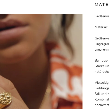
MATE
Größenve
Material:
Größenve
Fingergröß
angenehme
Bambus-D
Stärke un
natürlich
Vielseitig
Goldrings
Stil und 
Kombinati
hochwerti