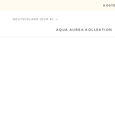
Direkt
KOSTE
zum
Inhalt
Land/Region
DEUTSCHLAND (EUR €)
AQUA AUREA KOLLEKTION
AQUA AUREA KOLLEKTION