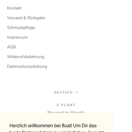
Kontakt
Versand & Rückgabe
Schmuckpflege
Impressum
AGB
Widerrufsbelehrung
Datenschutzerklärung
Sprache
DEUTSCH
© FLOAT
Powered by Shopify
Herzlich willkommen bei float! Um Dir das
Herzlich willkommen bei float! Um Dir das