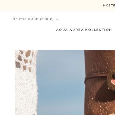
Direkt
KOSTE
zum
Inhalt
Land/Region
DEUTSCHLAND (EUR €)
AQUA AUREA KOLLEKTION
AQUA AUREA KOLLEKTION