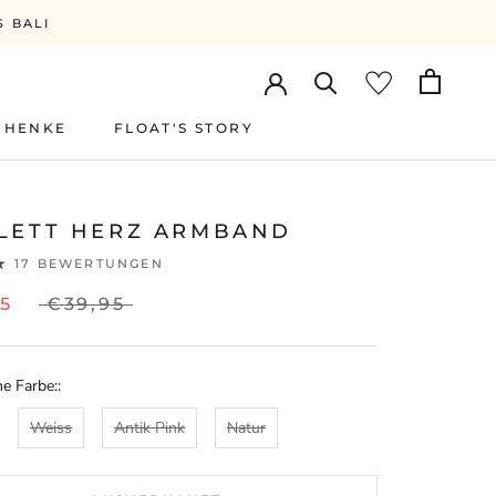
S BALI
CHENKE
FLOAT'S STORY
FLOAT'S STORY
LETT HERZ ARMBAND
17 BEWERTUNGEN
95
€39,95
e Farbe::
Weiss
Antik Pink
Natur