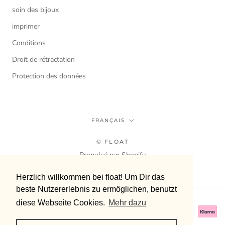
soin des bijoux
imprimer
Conditions
Droit de rétractation
Protection des données
Langue
FRANÇAIS
© FLOAT
Propulsé par Shopify
Herzlich willkommen bei float! Um Dir das
Herzlich willkommen bei float! Um Dir das
beste Nutzererlebnis zu ermöglichen, benutzt
beste Nutzererlebnis zu ermöglichen, benutzt
diese Webseite Cookies.
diese Webseite Cookies.
Mehr dazu
Mehr dazu