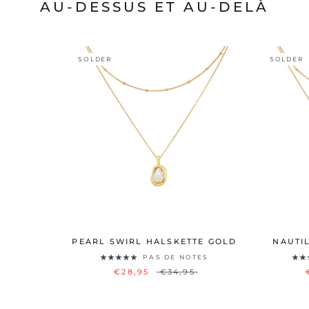
AU-DESSUS ET AU-DELÀ
SOLDER
SOLDER
PEARL SWIRL HALSKETTE GOLD
NAUTI
PAS DE NOTES
€28,95
€34,95