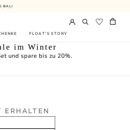
S BALI
CHENKE
FLOAT'S STORY
FLOAT'S STORY
le im Winter
Set und spare bis zu 20%.
T ERHALTEN