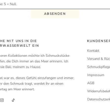
ABSENDEN
HE MIT UNS IN DIE
KUNDENSE
RWASSERWELT EIN
Kontakt
seren Kollektionen möchte ich Schmuckstücke
Versand & Rü
en, die Dich immer an das Meer erinnern. Ich
sie Bali, meinem zu Hause.
Schmuckpfleg
Impressum
iel war es, dieses Gefühl einzufangen und immer,
AGB
hr den Schmuck tragt, werdet ihr an einen
tag am Meer erinnert.
Widerrufsbele
Datenschutzer