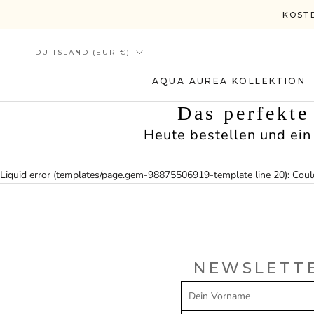
Ga
KOSTE
direct
naar
Land/regio
DUITSLAND (EUR €)
de
inhoud
AQUA AUREA KOLLEKTION
AQUA AUREA KOLLEKTION
Das perfekt
Heute bestellen und ein 
Liquid error (templates/page.gem-98875506919-template line 20): Could
NEWSLETTE