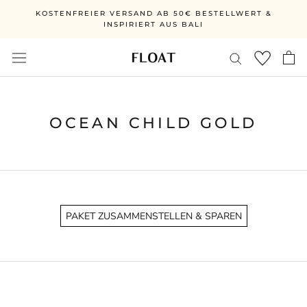
Ga
KOSTENFREIER VERSAND AB 50€ BESTELLWERT &
direct
INSPIRIERT AUS BALI
naar
de
inhoud
OCEAN CHILD GOLD
PAKET ZUSAMMENSTELLEN & SPAREN