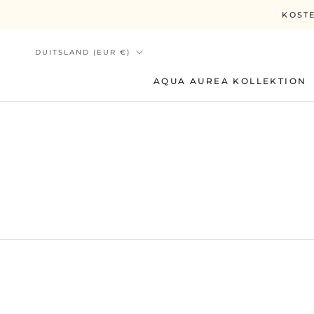
Ga
KOSTE
direct
naar
Land/regio
DUITSLAND (EUR €)
de
inhoud
AQUA AUREA KOLLEKTION
AQUA AUREA KOLLEKTION