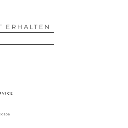
T ERHALTEN
RVICE
kgabe
e