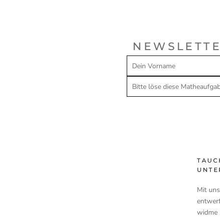
NEWSLETTE
TAUC
UNTE
Mit un
entwerf
widme s