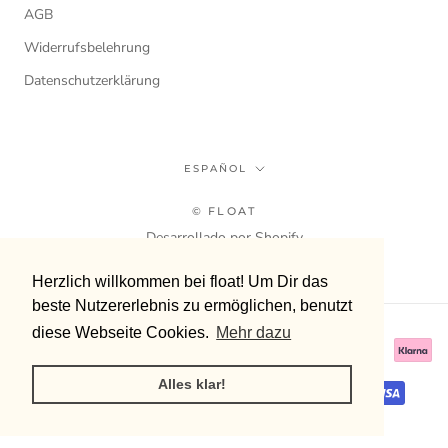
AGB
Widerrufsbelehrung
Datenschutzerklärung
Idioma
ESPAÑOL
© FLOAT
Desarrollado por Shopify
Herzlich willkommen bei float! Um Dir das
Herzlich willkommen bei float! Um Dir das
beste Nutzererlebnis zu ermöglichen, benutzt
beste Nutzererlebnis zu ermöglichen, benutzt
diese Webseite Cookies.
diese Webseite Cookies.
Mehr dazu
Mehr dazu
Alles klar!
Alles klar!