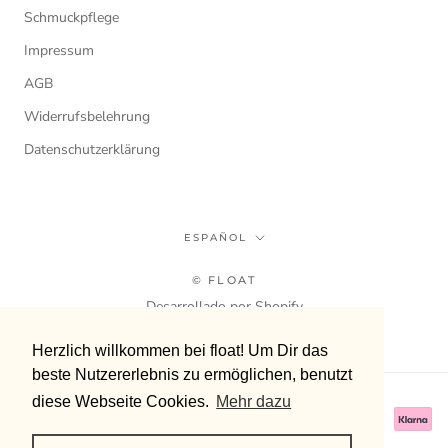
Schmuckpflege
Impressum
AGB
Widerrufsbelehrung
Datenschutzerklärung
Idioma
ESPAÑOL
© FLOAT
Desarrollado por Shopify
Herzlich willkommen bei float! Um Dir das
Herzlich willkommen bei float! Um Dir das
beste Nutzererlebnis zu ermöglichen, benutzt
beste Nutzererlebnis zu ermöglichen, benutzt
diese Webseite Cookies.
diese Webseite Cookies.
Mehr dazu
Mehr dazu